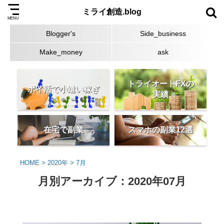
ミライ創造.blog
Blogger's
Side_business
Make_money
ask
トライオートFXの
ポイ活で小遣い稼ぎ
実績
在宅で副業
スマホの副業12選
HOME
>
2020年
>
7月
月別アーカイブ：2020年07月