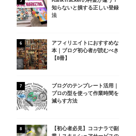
RankTrackerの料金が違う？
5
知らないと損する正しい登録
法
アフィリエイトにおすすめな
6
本｜ブログ初心者が読むべき
【8冊】
ブログのテンプレート活用｜
7
プロの型を使って作業時間を
減らす方法
【初心者必見】ココナラで副
8