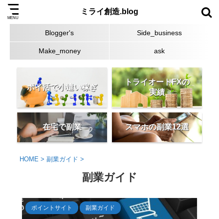
ミライ創造.blog
Blogger's
Side_business
Make_money
ask
トライオートFXの
ポイ活で小遣い稼ぎ
実績
在宅で副業
スマホの副業12選
HOME
>
副業ガイド
>
副業ガイド
ポイントサイト
副業ガイド