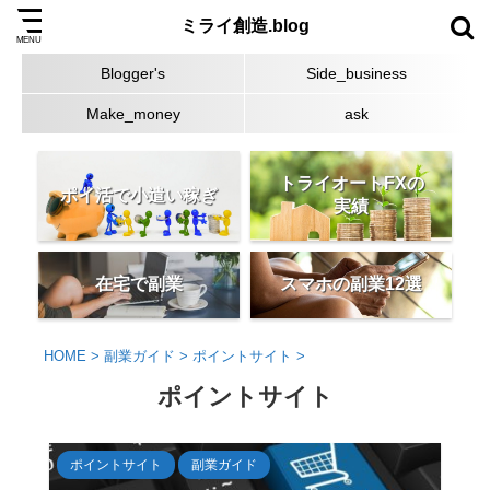
ミライ創造.blog
Blogger's
Side_business
Make_money
ask
トライオートFXの
ポイ活で小遣い稼ぎ
実績
在宅で副業
スマホの副業12選
HOME
>
副業ガイド
>
ポイントサイト
>
ポイントサイト
ポイントサイト
副業ガイド