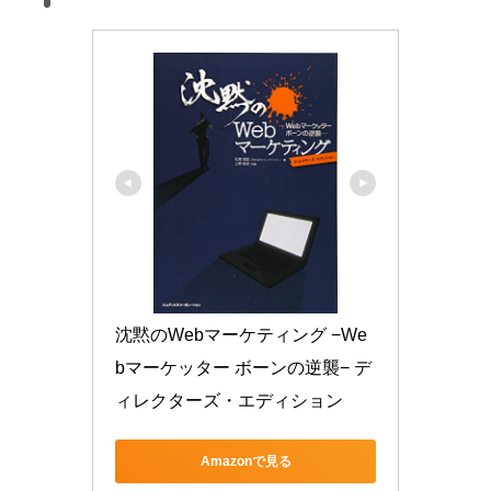
沈黙のWebマーケティング −We
bマーケッター ボーンの逆襲− デ
ィレクターズ・エディション
Amazonで見る