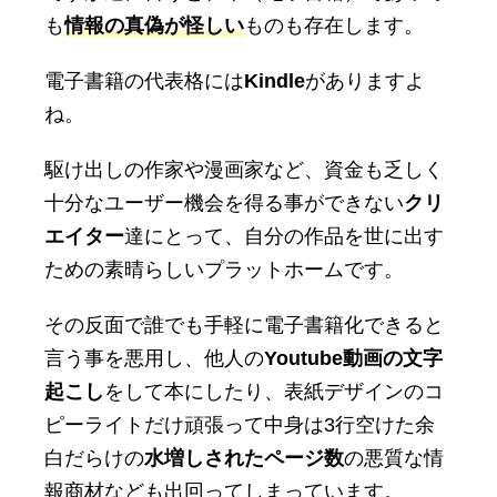
も
情報の真偽が怪しい
ものも存在します。
電子書籍の代表格には
Kindle
がありますよ
ね。
駆け出しの作家や漫画家など、資金も乏しく
十分なユーザー機会を得る事ができない
クリ
エイター
達にとって、自分の作品を世に出す
ための素晴らしいプラットホームです。
その反面で誰でも手軽に電子書籍化できると
言う事を悪用し、他人の
Youtube動画の文字
起こし
をして本にしたり、表紙デザインのコ
ピーライトだけ頑張って中身は3行空けた余
白だらけの
水増しされたページ数
の悪質な情
報商材なども出回ってしまっています。