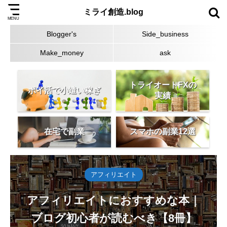
ミライ創造.blog
Blogger's
Side_business
Make_money
ask
トライオートFXの
ポイ活で小遣い稼ぎ
実績
在宅で副業
スマホの副業12選
アフィリエイト
アフィリエイトにおすすめな本｜
ブログ初心者が読むべき【8冊】