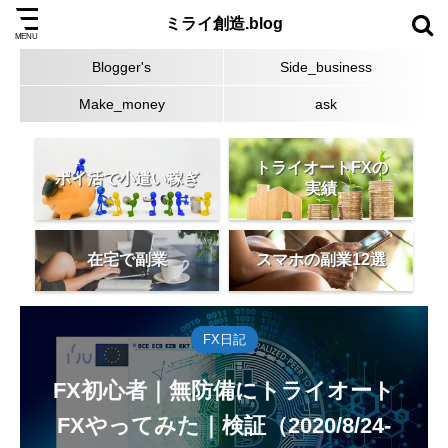
ミライ創造.blog
Blogger's
Side_business
Make_money
ask
トライオートFXの
ポイ活で小遣い稼ぎ
実績
在宅で副業
スマホの副業12選
FX日記
FX初心者｜無防備にトライオート
FXやってみた｜検証（2020/8/24-