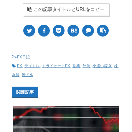
この記事タイトルとURLをコピー
-
FX日記
-
FX
,
デイトレ
,
トライオートFX
,
副業
,
外為
,
小遣い稼ぎ
,
株
,
為替
,
米ドル
関連記事