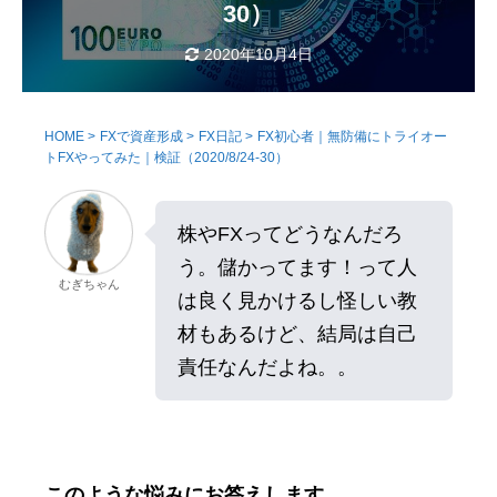
30）
2020年10月4日
HOME
>
FXで資産形成
>
FX日記
>
FX初心者｜無防備にトライオー
トFXやってみた｜検証（2020/8/24-30）
株やFXってどうなんだろ
う。儲かってます！って人
むぎちゃん
は良く見かけるし怪しい教
材もあるけど、結局は自己
責任なんだよね。。
このような悩みにお答えします
。