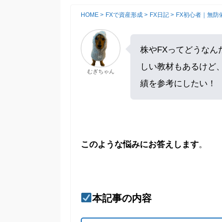
HOME
>
FXで資産形成
>
FX日記
>
FX初心者｜無防備
株やFXってどうな
しい教材もあるけど
むぎちゃん
績を参考にしたい！
このような悩みにお答えします
。
本記事の内容