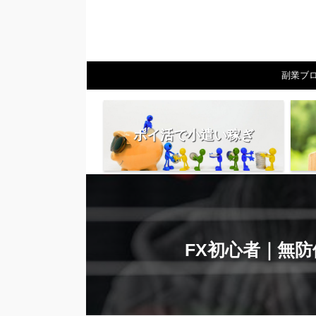
副業ブ
ポイ活で小遣い稼ぎ
FX初心者｜無防備