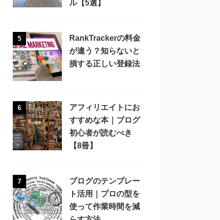
ル【5選】
RankTrackerの料金
5
が違う？知らないと
損する正しい登録法
アフィリエイトにお
6
すすめな本｜ブログ
初心者が読むべき
【8冊】
ブログのテンプレー
7
ト活用｜プロの型を
使って作業時間を減
らす方法