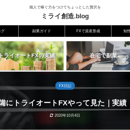
個人で稼ぐ力をつけてちょっとした贅沢を
ミライ創造.blog
ログ
副業ガイド
FXで資産形成
知
トライオートFXの実績
在宅で副業
FX日記
にトライオートFXやって見た｜実績【202
2020年10月4日